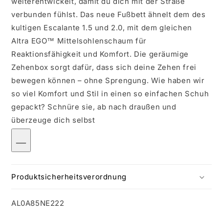
weiterentwickelt, damit du dich mit der Straße
verbunden fühlst. Das neue Fußbett ähnelt dem des
kultigen Escalante 1.5 und 2.0, mit dem gleichen
Altra EGO™ Mittelsohlenschaum für
Reaktionsfähigkeit und Komfort. Die geräumige
Zehenbox sorgt dafür, dass sich deine Zehen frei
bewegen können – ohne Sprengung. Wie haben wir
so viel Komfort und Stil in einen so einfachen Schuh
gepackt? Schnüre sie, ab nach draußen und
überzeuge dich selbst
Produktsicherheitsverordnung
SKU:
AL0A85NE222