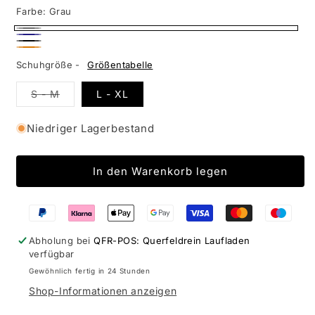
Farbe:
Grau
Grau
Blau
Schwarz
Orange
Schuhgröße -
Größentabelle
1
Variante
S - M
L - XL
ausverkauft
oder
nicht
Niedriger Lagerbestand
verfügbar
In den Warenkorb legen
Abholung bei
QFR-POS: Querfeldrein Laufladen
verfügbar
Gewöhnlich fertig in 24 Stunden
Shop-Informationen anzeigen